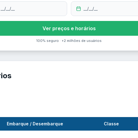
__/__/__
__/__/__
Ver preços e horários
100% seguro · +2 milhões de usuários
rios
Embarque / Desembarque
Classe