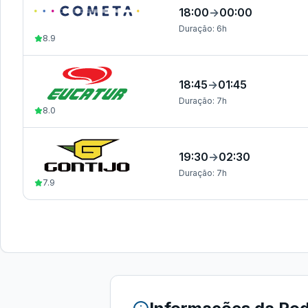
18:00
→
00:00
Duração:
6h
8.9
18:45
→
01:45
Duração:
7h
8.0
19:30
→
02:30
Duração:
7h
7.9