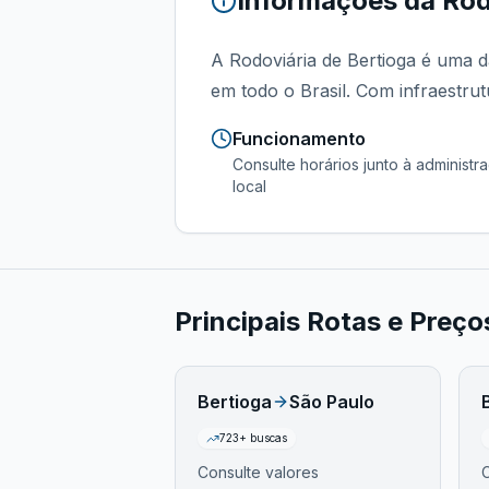
Informações da
Rod
A Rodoviária de Bertioga é uma d
em todo o Brasil. Com infraestrut
Funcionamento
Consulte horários junto à administr
local
Principais Rotas e Preç
Bertioga
São Paulo
723
+ buscas
Consulte valores
C