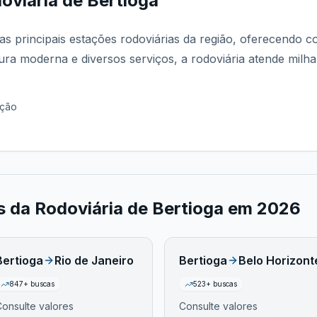
oviária de Bertioga
as principais estações rodoviárias da região, oferecendo c
ura moderna e diversos serviços, a rodoviária atende milha
ação
os da
Rodoviária de Bertioga
em
2026
Bertioga
Rio de Janeiro
Bertioga
Belo Horizont
847
+ buscas
523
+ buscas
onsulte valores
Consulte valores