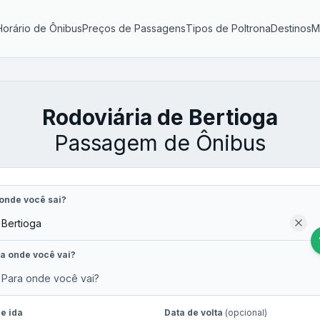
Horário de Ônibus
Preços de Passagens
Tipos de Poltrona
Destinos
M
Rodoviária de Bertioga
Passagem de Ônibus
onde você sai?
a onde você vai?
e ida
Data de volta
(opcional)