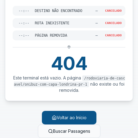
--:--
DESTINO NÃO ENCONTRADO
—
CANCELADO
--:--
ROTA INEXISTENTE
—
CANCELADO
--:--
PÁGINA REMOVIDA
—
CANCELADO
404
Este terminal está vazio. A página
/rodoviaria-de-casc
não existe ou foi
avel/onibuz-com-capa-londrina-pr-1
removida.
Voltar ao Início
Buscar Passagens