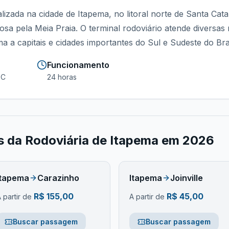
lizada na cidade de Itapema, no litoral norte de Santa Cata
mosa pela Meia Praia. O terminal rodoviário atende diversas 
a a capitais e cidades importantes do Sul e Sudeste do Bras
Funcionamento
SC
24 horas
os da
Rodoviária de Itapema
em
2026
Itapema
Carazinho
Itapema
Joinville
R$
155,00
R$
45,00
 partir de
A partir de
Buscar passagem
Buscar passagem