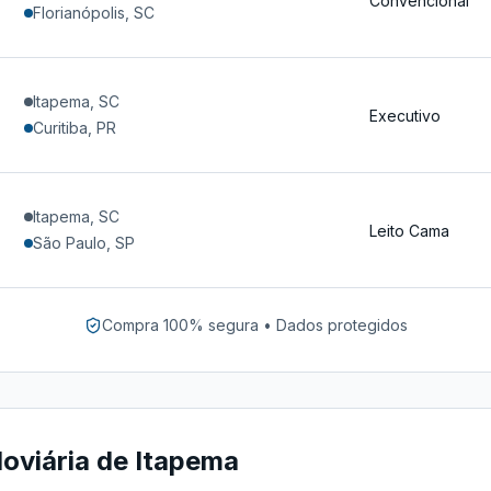
Convencional
Florianópolis, SC
Itapema, SC
Executivo
Curitiba, PR
Itapema, SC
Leito Cama
São Paulo, SP
Compra 100% segura • Dados protegidos
oviária de Itapema