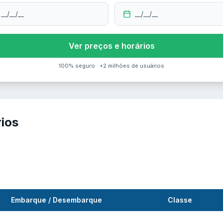
__/__/__
__/__/__
Ver preços e horários
100% seguro · +2 milhões de usuários
rios
Embarque / Desembarque
Classe