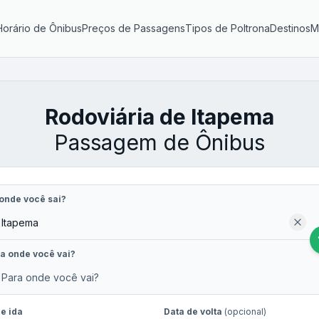
Horário de Ônibus
Preços de Passagens
Tipos de Poltrona
Destinos
M
Rodoviária de Itapema
Passagem de Ônibus
onde você sai?
a onde você vai?
e ida
Data de volta
(opcional)