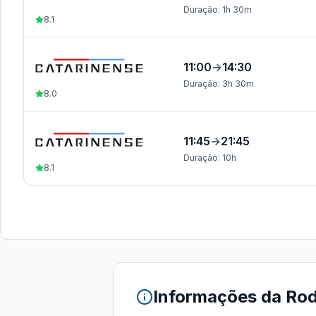
Duração:
1h 30m
8.1
11:00
→
14:30
Duração:
3h 30m
8.0
11:45
→
21:45
Duração:
10h
8.1
Informações da
Rod