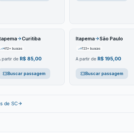
Itapema
Curitiba
Itapema
São Paulo
412
+ buscas
723
+ buscas
R$
85,00
R$
195,00
 partir de
A partir de
Buscar passagem
Buscar passagem
as de
SC