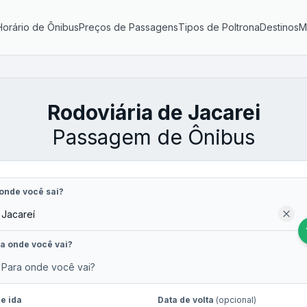
Horário de Ônibus
Preços de Passagens
Tipos de Poltrona
Destinos
M
Rodoviária de Jacarei
Passagem de Ônibus
onde você sai?
a onde você vai?
e ida
Data de volta
(opcional)