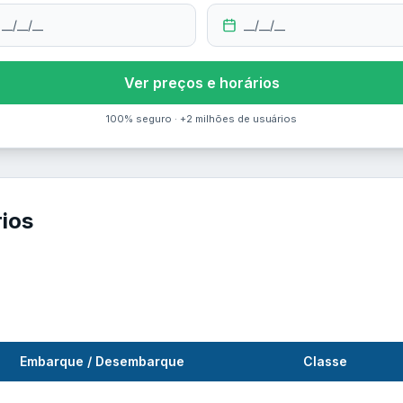
__/__/__
__/__/__
Ver preços e horários
100% seguro · +2 milhões de usuários
rios
Embarque / Desembarque
Classe