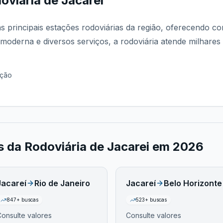
oviária de Jacarei
s principais estações rodoviárias da região, oferecendo c
 moderna e diversos serviços, a rodoviária atende milhares
ação
os da
Rodoviária de Jacarei
em
2026
Jacareí
Rio de Janeiro
Jacareí
Belo Horizonte
847
+ buscas
523
+ buscas
onsulte valores
Consulte valores