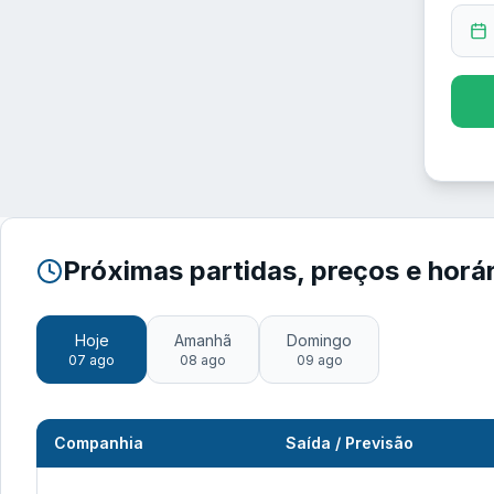
Próximas partidas, preços e horá
Hoje
Amanhã
Domingo
07 ago
08 ago
09 ago
Companhia
Saída / Previsão