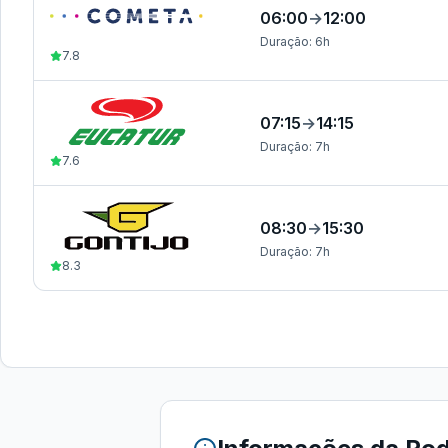
06:00
→
12:00
Duração:
6h
7.8
07:15
→
14:15
Duração:
7h
7.6
08:30
→
15:30
Duração:
7h
8.3