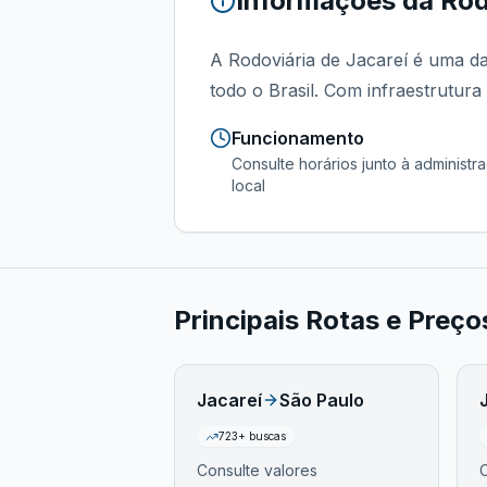
Informações da
Rod
A Rodoviária de Jacareí é uma da
todo o Brasil. Com infraestrutura
Funcionamento
Consulte horários junto à administr
local
Principais Rotas e Preç
Jacareí
São Paulo
723
+ buscas
Consulte valores
C