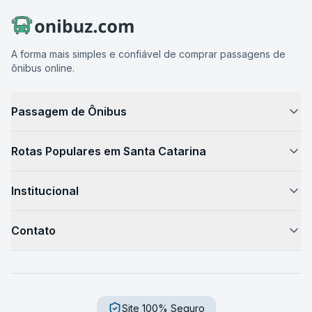
A forma mais simples e confiável de comprar passagens de
ônibus online.
Passagem de Ônibus
Como Funciona
Rotas Populares em Santa Catarina
Passagem de Ônibus
Florianópolis → São Paulo
Horário de Ônibus
Institucional
Florianópolis → Curitiba
Preços de Passagens
Sobre Nós
Florianópolis → Porto Alegre
Destinos
Contato
Blog de Viagem
Florianópolis → Joinville
Como Chegar
Fale Conosco
Sustentabilidade
Florianópolis → Blumenau
Serviços a Bordo
Central de Ajuda
Imprensa
Florianópolis → Balneário Camboriú
Segurança
Trabalhe Conosco
Site 100% Seguro
Dúvidas Frequentes