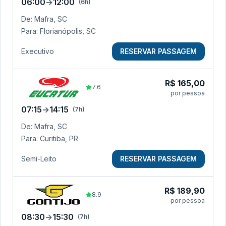
06:00
→
12:00
(
6h
)
De:
Mafra, SC
Para:
Florianópolis, SC
Executivo
RESERVAR PASSAGEM
R$
165,00
7.6
por pessoa
07:15
→
14:15
(
7h
)
De:
Mafra, SC
Para:
Curitiba, PR
Semi-Leito
RESERVAR PASSAGEM
R$
189,90
8.9
por pessoa
08:30
→
15:30
(
7h
)