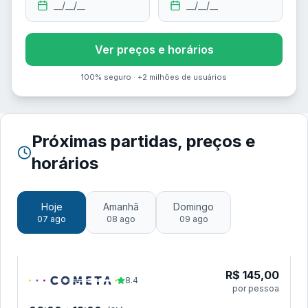
__/__/__
__/__/__
Ver preços e horários
100% seguro · +2 milhões de usuários
Próximas partidas, preços e
horários
Hoje
Amanhã
Domingo
07 ago
08 ago
09 ago
R$
145,00
8.4
por pessoa