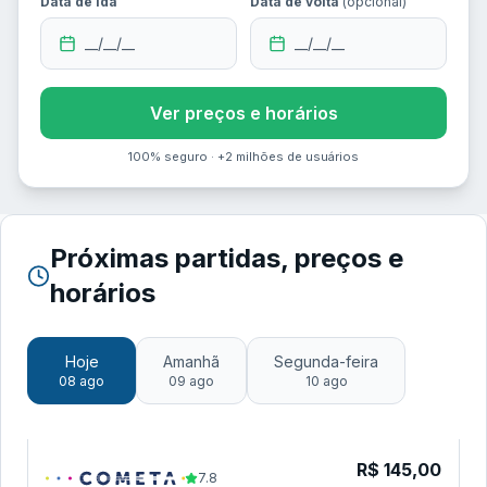
Data de ida
Data de volta
(opcional)
__/__/__
__/__/__
Ver preços e horários
100% seguro · +2 milhões de usuários
Próximas partidas, preços e
horários
Hoje
Amanhã
Segunda-feira
08 ago
09 ago
10 ago
R$
145,00
7.8