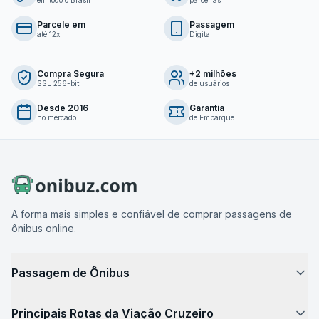
Parcele em
Passagem
até 12x
Digital
Compra Segura
+2 milhões
SSL 256-bit
de usuários
Desde 2016
Garantia
no mercado
de Embarque
A forma mais simples e confiável de comprar passagens de
ônibus online.
Passagem de Ônibus
Como Funciona
Principais Rotas da Viação Cruzeiro