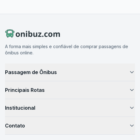
A forma mais simples e confiável de comprar passagens de
ônibus online.
Passagem de Ônibus
Como Funciona
Principais Rotas
Passagem de Ônibus
São Paulo → Rio de Janeiro
Horário de Ônibus
Institucional
São Paulo → Campinas
Preços de Passagens
Sobre Nós
Rio de Janeiro → São Paulo
Destinos
Contato
Blog de Viagem
São Paulo → Belo Horizonte
Como Chegar
Fale Conosco