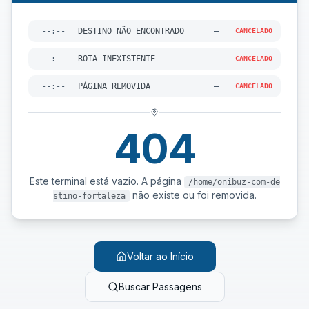
--:--
DESTINO NÃO ENCONTRADO
—
CANCELADO
--:--
ROTA INEXISTENTE
—
CANCELADO
--:--
PÁGINA REMOVIDA
—
CANCELADO
404
Este terminal está vazio. A página
/home/onibuz-com-de
não existe ou foi removida.
stino-fortaleza
Voltar ao Início
Buscar Passagens